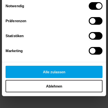
Einwilligungsauswahl
Notwendig
Nicht geeignet für:
Präferenzen
Unternehmen mit mehr als 250 Mitarbeitern und
eigener Sicherheitsabteilung brauchen ein
tiefergehendes ISMS-Audit. Für diese Unternehmen
Statistiken
empfehlen wir unser
ISB-Angebot
.
Marketing
Alle zulassen
JETZT UNVERBINDLICH ANFRAGEN
Ablehnen