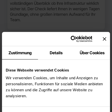
vollständigen Überblick ob Ihre Infrastruktur wirklich
sicher ist. Der Check liefert Ihnen in wenigen Tagen
Grundlage, ohne großen internen Aufwand für Ihr
Team.
Zustimmung
Details
Über Cookies
Unternehmen nach einem Sicherheitsvorfall
Diese Webseite verwendet Cookies
Wer einmal betroffen war weiß, dass der nächste
Angriff kommt. Nach einem Vorfall zeigt der Check
Wir verwenden Cookies, um Inhalte und Anzeigen zu
systematisch wo die Lücken lagen und was konkret
personalisieren, Funktionen für soziale Medien anbieten
geschlossen werden muss, damit es nicht wieder
zu können und die Zugriffe auf unsere Website zu
passiert.
analysieren.