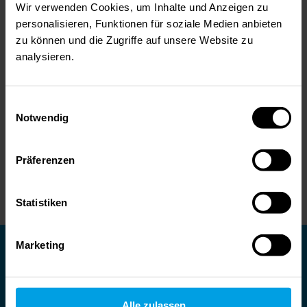
Wir verwenden Cookies, um Inhalte und Anzeigen zu
personalisieren, Funktionen für soziale Medien anbieten
zu können und die Zugriffe auf unsere Website zu
Ratgeber: Schwachstellenscan
analysieren.
oder Pentest
Was sich wirklich für KMU lohnt und wie Sie Ihre
Schwachstellen nachhaltig aufdecken können,
Einwilligungsauswahl
Notwendig
erfahren Sie in diesem Ratgeber.
Präferenzen
JETZT DOWNLOADEN
Statistiken
Sie wollen noch mehr über
Marketing
IT-Themen erfahren?
Abonnieren Sie kostenfrei unseren BRANDMAUER IT
Alle zulassen