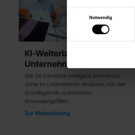
Einwilligungsauswahl
Notwendig
KI-Weiterbildung für
Unternehmen
Wie Sie künstliche Intelligenz sinnvoll und
sicher im Unternehmen einsetzen, von den
Grundlagen bis zu konkreten
Anwendungsfällen.
Zur Weiterbildung →