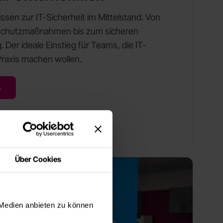
sen zur IT-Sicherheit im Mittelstand. Von
Schutzmaßnahmen bis zum sicheren
. Der ideale Einstieg für Teams, die IT-
Praxis machen wollen.
→
Über Cookies
 Medien anbieten zu können