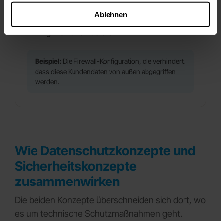
Ablehnen
Frage: Wie schützen wir unsere IT vor
Angriffen und Ausfällen?
Beispiel:
Die Firewall-Konfiguration, die verhindert,
dass diese Kundendaten von außen abgegriffen
werden.
Wie Datenschutzkonzepte und
Sicherheitskonzepte
zusammenwirken
Die beiden Konzepte überschneiden sich dort, wo
es um technische Schutzmaßnahmen geht.