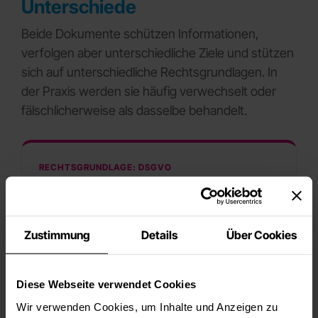
Unterschiede
Beide Dokumente schützen Informationen,
verfolgen aber unterschiedliche Ziele und stützen
sich auf unterschiedliche Rechtsgrundlagen. In
der Praxis werden sie häufig verwechselt oder
fälschlicherweise als dasselbe behandelt.
RECHTSGRUNDLAGE: DSGVO
Datenschutzkonzept
Fokus auf personenbezogene Daten
Zustimmung
Details
Über Cookies
Rechtsgrundlagen, Betroffenenrechte,
Meldepflichten
Diese Webseite verwendet Cookies
Zielgruppe: Kunden, Mitarbeiter, Betroffene
Wir verwenden Cookies, um Inhalte und Anzeigen zu