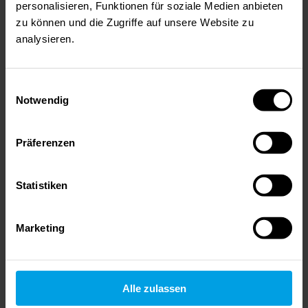
personalisieren, Funktionen für soziale Medien anbieten
Frage: Welche Daten verarbeiten wir, auf
zu können und die Zugriffe auf unsere Website zu
welcher Grundlage?
analysieren.
Beispiel:
Die Regel, dass Kundendaten nach
Einwilligungsauswahl
Vertragsende binnen 3 Jahren zu löschen sind.
Notwendig
Präferenzen
STANDARD: BSI / ISO 27001
IT-Sicherheitskonzept
Statistiken
Fokus auf gesamte IT-Infrastruktur
Marketing
Systeme, Netzwerke, alle Daten, nicht nur
personenbezogene
Zielgruppe: IT-Betrieb, Geschäftsführung,
Alle zulassen
Auditoren