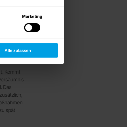
Marketing
tzeitigen.
sie ist:
cht
Alle zulassen
 wichtigen
rt. Kommt
tversäumnis
d. Das
usätzlich,
smaßnahmen
zu spät