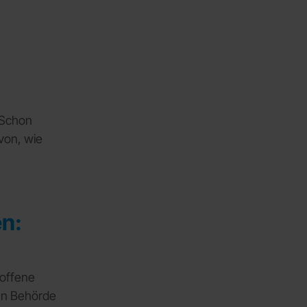
 Schon
von, wie
en:
roffene
en Behörde