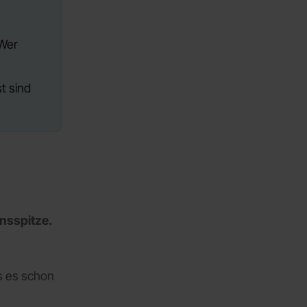
 Wer
t sind
nsspitze.
s es schon