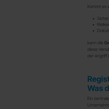
Kommt es z
Siche
Risike
Dokum
kann die
Ge
diese Versä
der Angriff i
Regist
Was d
Ein zentral
Unternehm