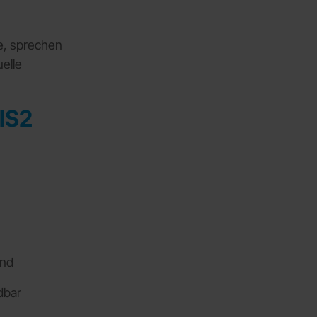
e, sprechen
uelle
NIS2
und
dbar