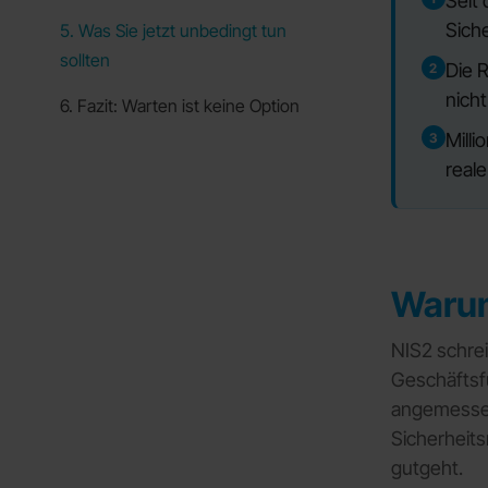
Seit
Sich
5. Was Sie jetzt unbedingt tun
sollten
Die R
2
nicht
6. Fazit: Warten ist keine Option
Mill
3
real
Warum
NIS2 schrei
Geschäftsf
angemessen 
Sicherheit
gutgeht.