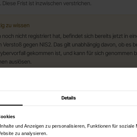
. Diese Frist ist inzwischen verstrichen.
tig zu wissen
 noch nicht registriert hat, befindet sich bereits jetzt in e
n Verstoß gegen NIS2. Das gilt unabhängig davon, ob es be
ybervorfall gekommen ist, und kann für sich genommen b
nen auslösen.
nternehmen die Registrierung noch nicht vorgenommen hat,
gehend nachholen
. Je länger der Verstoß besteht, dest
Details
siko einer behördlichen Beanstandung.
-Registrierung
Cookies
nhalte und Anzeigen zu personalisieren, Funktionen für soziale
Website zu analysieren.