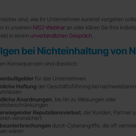
sicher sind, wie Ihr Unternehmen konkret vorgehen sollt
fen in unserem
NIS2-Webinar
an oder klären Sie Ihre individ
irekt in einem
unverbindlichen Gespräch
.
olgen bei Nichteinhaltung von 
hen Konsequenzen sind drastisch:
onenbußgelder
für das Unternehmen
nliche Haftung
der Geschäftsführung bei nachweisbaren
umnissen
dliche Anordnungen
, bis hin zu Weisungen oder
keitsbeschränkungen
rwiegender Reputationsverlust
, der Kunden, Partner 
oren verunsichert
ebsunterbrechungen
durch Cyberangriffe, die oft vermei
en wären