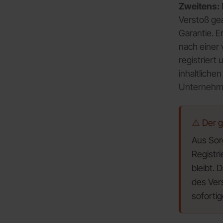
Zweitens:
Verstoß ge
Garantie. E
nach einer 
registriert
inhaltliche
Unternehmen
⚠️ Der 
Aus Sor
Registr
bleibt. 
des Vers
soforti