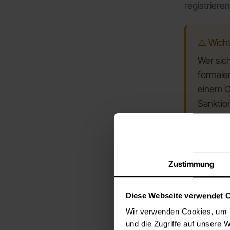
registrieren
⚠️ Wich
Wer sich
formale
einem C
Sanktio
Falls Ihr U
Sie das
um
Zustimmung
wird das Ri
👉
Zur BSI
Diese Webseite verwendet 
Wir verwenden Cookies, um I
und die Zugriffe auf unsere 