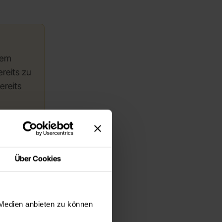
inem
reits zu
ereits
 sollten
o größer
Über Cookies
 Medien anbieten zu können