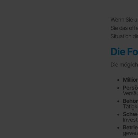
Wenn Sie un
Sie das of
Situation d
Die F
Die möglic
Milli
Persö
Versä
Behör
Tätig
Schwe
Invest
Betri
gewes