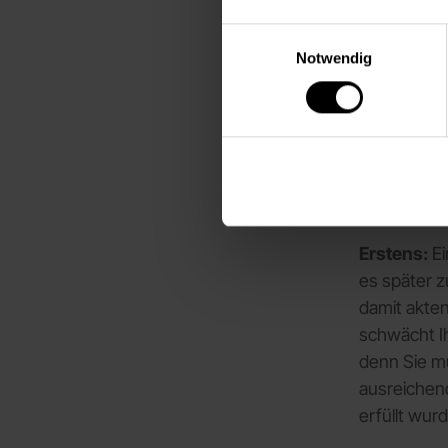
Frist 
Einwilligungsauswahl
konkr
Notwendig
Die verspät
Eine nachtr
der Nachwei
automatisch
Punkten.
Erstens:
Ei
es später z
damit akten
schwächt Ih
denn Sie m
ausreichend
erfüllt wurd