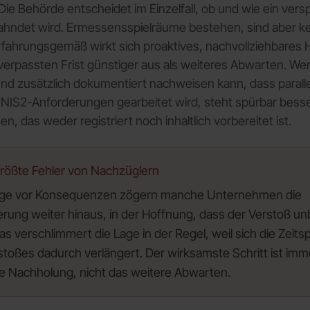
Die Behörde entscheidet im Einzelfall, ob und wie ein vers
ahndet wird. Ermessensspielräume bestehen, sind aber k
rfahrungsgemäß wirkt sich proaktives, nachvollziehbares 
verpassten Frist günstiger aus als weiteres Abwarten. Wer 
 und zusätzlich dokumentiert nachweisen kann, dass parall
n NIS2-Anforderungen gearbeitet wird, steht spürbar besser
, das weder registriert noch inhaltlich vorbereitet ist.
größte Fehler von Nachzüglern
ge vor Konsequenzen zögern manche Unternehmen die
ierung weiter hinaus, in der Hoffnung, dass der Verstoß u
Das verschlimmert die Lage in der Regel, weil sich die Zeit
toßes dadurch verlängert. Der wirksamste Schritt ist imm
ge Nachholung, nicht das weitere Abwarten.