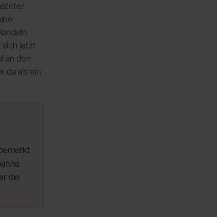
päteter
eine
Handeln
sich jetzt
el an den
 da als ein
nbemerkt
spanne
er die